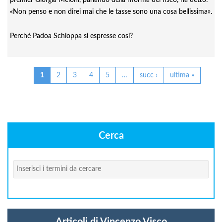
premier Giorgia Meloni, parlando della riforma del fisco, ha detto:
«Non penso e non direi mai che le tasse sono una cosa bellissima».
Perché Padoa Schioppa si espresse cosi?
Pagine
1
2
3
4
5
…
succ ›
ultima »
Cerca
Cerca