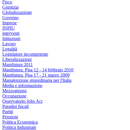
Fisco
Giustizia
Globalizzazione
Governo
Imprese
INPIU
interventi
Istituzioni
Lavoro
Legalità
Legislatore incompetente
Liberalizzazioni
Manifutura 2011
Manifutura. Pisa 12 - 14 febbraio 2010
Manifutura. Pisa 17 - 21 marzo 2009
Manutenzione straordinaria per l'Italia
Media e informazione
Mezzogiorno
Occupazione
Osservatorio Jobs Act
Paradisi fiscali
Partiti
Pensioni
Politica Economica
Politica Industriale