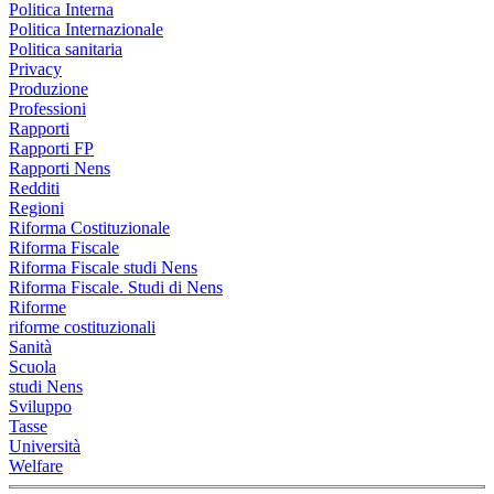
Politica Interna
Politica Internazionale
Politica sanitaria
Privacy
Produzione
Professioni
Rapporti
Rapporti FP
Rapporti Nens
Redditi
Regioni
Riforma Costituzionale
Riforma Fiscale
Riforma Fiscale studi Nens
Riforma Fiscale. Studi di Nens
Riforme
riforme costituzionali
Sanità
Scuola
studi Nens
Sviluppo
Tasse
Università
Welfare