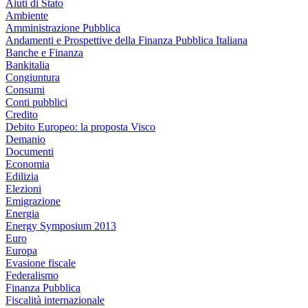
Aiuti di Stato
Ambiente
Amministrazione Pubblica
Andamenti e Prospettive della Finanza Pubblica Italiana
Banche e Finanza
Bankitalia
Congiuntura
Consumi
Conti pubblici
Credito
Debito Europeo: la proposta Visco
Demanio
Documenti
Economia
Edilizia
Elezioni
Emigrazione
Energia
Energy Symposium 2013
Euro
Europa
Evasione fiscale
Federalismo
Finanza Pubblica
Fiscalità internazionale