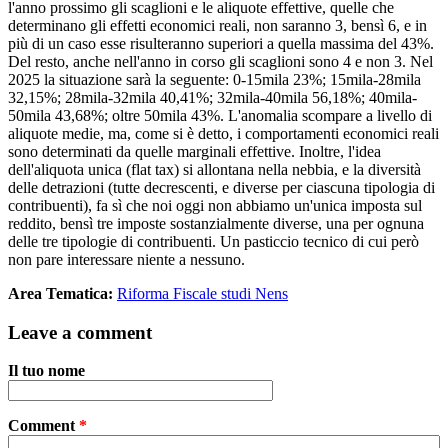
l'anno prossimo gli scaglioni e le aliquote effettive, quelle che
determinano gli effetti economici reali, non saranno 3, bensì 6, e in
più di un caso esse risulteranno superiori a quella massima del 43%.
Del resto, anche nell'anno in corso gli scaglioni sono 4 e non 3. Nel
2025 la situazione sarà la seguente: 0-15mila 23%; 15mila-28mila
32,15%; 28mila-32mila 40,41%; 32mila-40mila 56,18%; 40mila-
50mila 43,68%; oltre 50mila 43%. L'anomalia scompare a livello di
aliquote medie, ma, come si è detto, i comportamenti economici reali
sono determinati da quelle marginali effettive. Inoltre, l'idea
dell'aliquota unica (flat tax) si allontana nella nebbia, e la diversità
delle detrazioni (tutte decrescenti, e diverse per ciascuna tipologia di
contribuenti), fa sì che noi oggi non abbiamo un'unica imposta sul
reddito, bensì tre imposte sostanzialmente diverse, una per ognuna
delle tre tipologie di contribuenti. Un pasticcio tecnico di cui però
non pare interessare niente a nessuno.
Area Tematica:
Riforma Fiscale studi Nens
Leave a comment
Il tuo nome
Comment
*