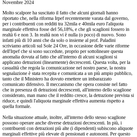
Novembre 2024
Molto scalpore ha suscitato il fatto che alcuni giornali hanno
riportato che, nella riforma Irpef recentemente varata dal governo,
per i contribuenti con redditi tra 32mila e 40mila euro l'aliquota
marginale effettiva fosse del 56,18%, e che gli scaglioni fossero in
realtà 6 e non 3. In realtà non vi è nulla (o poco) di nuovo. Sono
infatti più di 10 anni che da solo o insieme al prof. Paladini
scriviamo articoli sul Sole 24 Ore, in occasione delle varie riforme
dell'Irpef che si sono succedute, proprio per sottolineare questa
anomalia dovuta al fatto che all'interno di alcuni scaglioni si
applicano detrazioni (linearmente) decrescenti. Questa volta, per la
casualità che regola la comunicazione nel nostro paese, la nostra
segnalazione è stata recepita e comunicata a un più ampio pubblico,
tanto che il Ministero ha dovuto emettere un imbarazzato
comunicato difensivo. Il meccanismo che opera consiste nel fatto
che in presenza di detrazioni decrescenti, all'interno dello scaglione
considerato, man mano che il reddito cresce, la detrazione prevista si
riduce, e quindi l'aliquota marginale effettiva aumenta rispetto a
quella formale.
Nella situazione attuale, inoltre, all'interno dello stesso scaglione
possono operare anche diverse detrazioni decrescenti. In più, i
contribuenti con detrazioni più alte (i dipendenti) subiscono aliquote
marginali effettive più elevate di pensionati e autonomi. Per questo