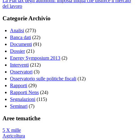
La Flat tax degli autonomi: imposta iniqua che distorce il mercato
del lavoro
Categorie Archivio
Analisi
(273)
Banca dati
(22)
Documenti
(91)
Dossier
(21)
Energy Symposium 2013
(2)
Interventi
(212)
Osservatori
(3)
Osservatorio sulle politiche fiscali
(12)
Rapporti
(29)
Rapporti Nens
(24)
Segnalazioni
(115)
Seminari
(7)
Aree tematiche
5 X mille
Agricoltura