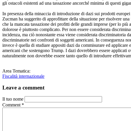
gli ostacoli esistenti ad una tassazione ancorché minima di questi giga
In presenza della minaccia di introduzione di dazi sui prodotti europei
Zucman ha suggerito di approfittare della situazione per risolvere una v
che la mancata tassazione dei profitti delle grandi imprese (per lo più
dolorose è piuttosto complicato. Per non essere considerata discriminato
incidenza, ma ciò nonostante essa viene considerata discriminatoria da
discriminatorie nei confronti di soggetti americani. In conseguenza non
invece è quella di studiare appositi dazi da commisurare ed applicare e
americani che sostengono Trump. I dazi dovrebbero essere applicati ovv
naturalmente non dovrebbe essere tanto quello di introdurre effettivamen
Area Tematica:
Fiscalità internazionale
Leave a comment
Il tuo nome
Comment
*