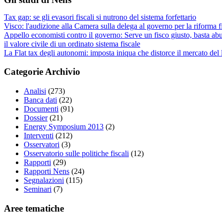
Tax gap: se gli evasori fiscali si nutrono del sistema forfettario
Visco: l'audizione alla Camera sulla delega al governo per la riforma f
Appello economisti contro il governo: Serve un fisco giusto, basta abu
il valore civile di un ordinato sistema fiscale
La Flat tax degli autonomi: imposta iniqua che distorce il mercato del
Categorie Archivio
Analisi
(273)
Banca dati
(22)
Documenti
(91)
Dossier
(21)
Energy Symposium 2013
(2)
Interventi
(212)
Osservatori
(3)
Osservatorio sulle politiche fiscali
(12)
Rapporti
(29)
Rapporti Nens
(24)
Segnalazioni
(115)
Seminari
(7)
Aree tematiche