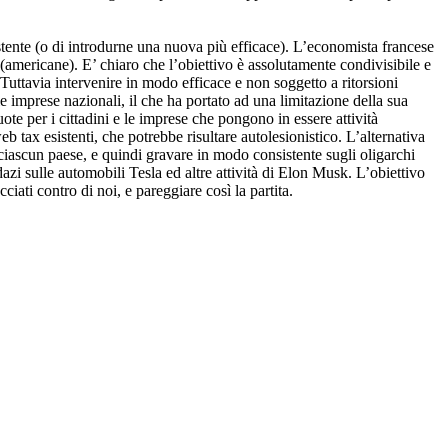
istente (o di introdurne una nuova più efficace). L’economista francese
 (americane). E’ chiaro che l’obiettivo è assolutamente condivisibile e
Tuttavia intervenire in modo efficace e non soggetto a ritorsioni
le imprese nazionali, il che ha portato ad una limitazione della sua
e per i cittadini e le imprese che pongono in essere attività
 tax esistenti, che potrebbe risultare autolesionistico. L’alternativa
 ciascun paese, e quindi gravare in modo consistente sugli oligarchi
zi sulle automobili Tesla ed altre attività di Elon Musk. L’obiettivo
iati contro di noi, e pareggiare così la partita.