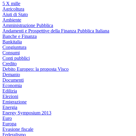
5 X mille
Agricoltura
Aiuti di Stato
Ambiente
Amministrazione Pubblica
Andamenti e Prospettive della Finanza Pubblica Italiana
Banche e Finanza
Bankitalia
Congiuntura
Consumi
Conti pubblici
Credito
Debito Europeo: la proposta Visco
Demanio
Documenti
Economia
Edilizia
Elezioni
Emigrazione
Energia
Energy Symposium 2013
Euro
Europa
Evasione fiscale
Federalismo