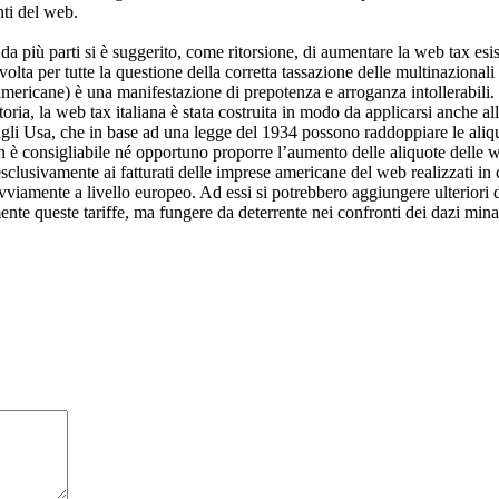
nti del web.
 da più parti si è suggerito, come ritorsione, di aumentare la web tax es
olta per tutte la questione della corretta tassazione delle multinazionali
 americane) è una manifestazione di prepotenza e arroganza intollerabili. 
ria, la web tax italiana è stata costruita in modo da applicarsi anche al
gli Usa, che in base ad una legge del 1934 possono raddoppiare le aliquot
 è consigliabile né opportuno proporre l’aumento delle aliquote delle web
sclusivamente ai fatturati delle imprese americane del web realizzati in
iamente a livello europeo. Ad essi si potrebbero aggiungere ulteriori da
te queste tariffe, ma fungere da deterrente nei confronti dei dazi minacc