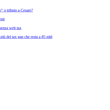
" o tributo a Cesare?
enti
a senza web tax
, più del tax gap che resta a 85 mld