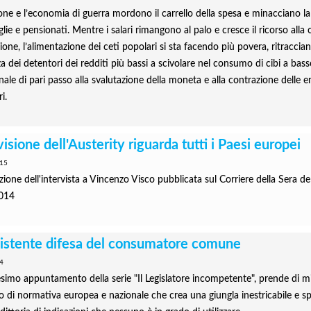
ione e l’economia di guerra mordono il carrello della spesa e minacciano la
lie e pensionati. Mentre i salari rimangono al palo e cresce il ricorso alla 
ione, l’alimentazione dei ceti popolari si sta facendo più povera, ritraccia
 dei detentori dei redditi più bassi a scivolare nel consumo di cibi a bass
nale di pari passo alla svalutazione della moneta e alla contrazione delle e
i.
visione dell'Austerity riguarda tutti i Paesi europei
15
ione dell'intervista a Vincenzo Visco pubblicata sul Corriere della Sera de
2014
sistente difesa del consumatore comune
4
cesimo appuntamento della serie "Il Legislatore incompetente", prende di m
so di normativa europea e nazionale che crea una giungla inestricabile e s