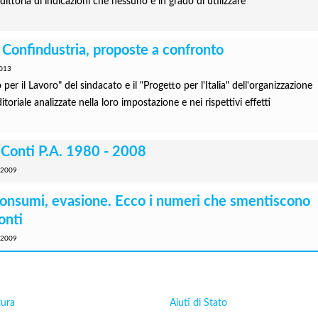
ittoria di indicazioni che nessuno è in grado di utilizzare
- Confindustria, proposte a confronto
013
o per il Lavoro" del sindacato e il "Progetto per l'Italia" dell'organizzazione
toriale analizzate nella loro impostazione e nei rispettivi effetti
, Conti P.A. 1980 - 2008
 2009
consumi, evasione. Ecco i numeri che smentiscono
onti
 2009
tura
Aiuti di Stato