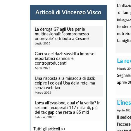
L’inflaz
Articoli di Vincenzo Visco
di famig
integraz
tendenza
La deroga G7 agli Usa per le
nutrizio
multinazionali: "compromesso
onorevole" o tributo a Cesare?
famigliar
Luglio 2025
Guerra dei dazi: sussidi a imprese
esportatrici dannosi e
La re
controproducenti
Aprile 2025
Maggio 20
Segnalaz
Una risposta alla minaccia di dazi:
aprile 
colpire i colossi Usa della rete, ma
senza web tax
Marzo 2025
L'ine
Lotta all'evasione, qual e' la verità? In
sei anni recuperati 117 miliardi, più
Aprile 201
del tax gap che resta a 85 mld
Il sedi
Febbraio 2025
l'ecces
Tutti gli articoli >>