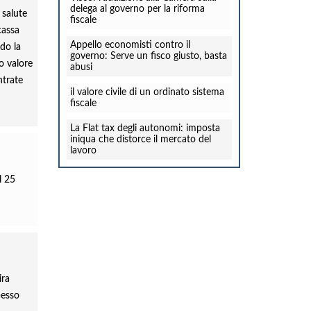
delega al governo per la riforma
 salute
fiscale
cassa
Appello economisti contro il
ndo la
governo: Serve un fisco giusto, basta
o valore
abusi
ntrate
il valore civile di un ordinato sistema
fiscale
La Flat tax degli autonomi: imposta
iniqua che distorce il mercato del
lavoro
l 25
ira
pesso