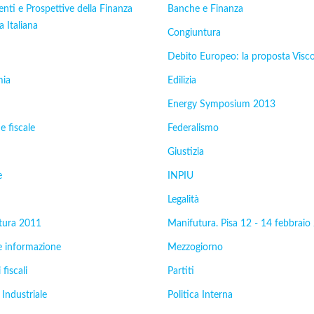
ti e Prospettive della Finanza
Banche e Finanza
a Italiana
Congiuntura
Debito Europeo: la proposta Visc
ia
Edilizia
Energy Symposium 2013
e fiscale
Federalismo
Giustizia
e
INPIU
Legalità
tura 2011
Manifutura. Pisa 12 - 14 febbraio
e informazione
Mezzogiorno
 fiscali
Partiti
 Industriale
Politica Interna