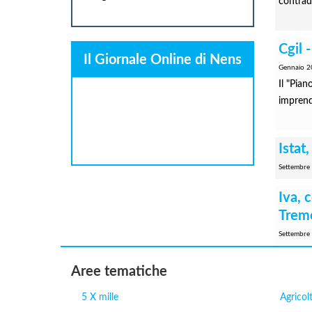
contradd
Cgil 
Il Giornale Online di Nens
Gennaio 2
Il "Pian
imprendi
Istat
Settembre
Iva, 
Trem
Settembre
Aree tematiche
5 X mille
Agricol