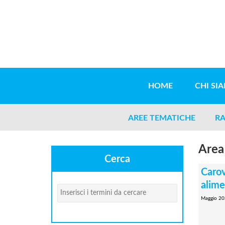
Salta al contenuto principale
HOME
CHI SI
AREE TEMATICHE
RA
Area
Cerca
Carov
alime
Cerca
Maggio 20