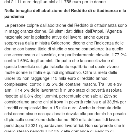
dai 2.111 euro degli uomini ai 1.758 euro per le donne.
Nella tenaglia dell’abolizione del Reddito di cittadinanza e la
pandemia
Le persone colpite dall’abolizione del Reddito di cittadinanza sono
in maggioranza donne. Gli ultimi dati diffusi dall’Anpal, l’Agenzia
nazionale per le politiche attive del lavoro, anche questa
soppressa dalla ministra Calderone, dicono che l’incidenza delle
donne con basso titolo di studio e scarse competenze tra quelle
che accedevano al sussidio, era particolarmente elevato, il 77,2%
contro il 69% degli uomini. L’impatto che la cancellazione di
questo beneficio sul già traballante equilibrio nel quale vivono
molte donne in Italia è quindi significativo. Oltre la metà delle
under 35 non raggiunge i 15 mila euro di reddito annuo
complessivo, contro il 32,5% dei coetanei maschi. Tra i 30 e 39
anni, il 14,5% delle lavoratrici è in uno stato di povertà assoluta
rispetto al 6,8% degli uomini, percentuale che sale al 22% se
consideriamo anche chi si trova in povertà relativa e al 38,5% per
i redditi complessivi fino a 15 mila euro. Anche la ricaduta della
crisi economica e occupazionale dovuta alla pandemia ha pesato
di più sulla condizione delle donne: 900 mila dei posti di lavoro
persi dopo il 2021 riguardavano lavoratrici. Non sorprende che in
quello stesso periodo il 57,5% delle domande di Reddito di