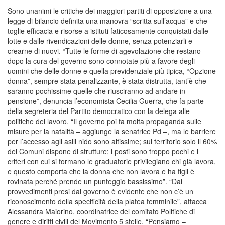
Sono unanimi le critiche dei maggiori partiti di opposizione a una
legge di bilancio definita una manovra “scritta sull’acqua” e che
toglie efficacia e risorse a istituti faticosamente conquistati dalle
lotte e dalle rivendicazioni delle donne, senza potenziarli e
crearne di nuovi. “Tutte le forme di agevolazione che restano
dopo la cura del governo sono connotate più a favore degli
uomini che delle donne e quella previdenziale più tipica, “Opzione
donna”, sempre stata penalizzante, è stata distrutta, tant’è che
saranno pochissime quelle che riusciranno ad andare in
pensione”, denuncia l’economista Cecilia Guerra, che fa parte
della segreteria del Partito democratico con la delega alle
politiche del lavoro. “Il governo poi fa molta propaganda sulle
misure per la natalità – aggiunge la senatrice Pd –, ma le barriere
per l’accesso agli asili nido sono altissime; sul territorio solo il 60%
dei Comuni dispone di strutture; i posti sono troppo pochi e i
criteri con cui si formano le graduatorie privilegiano chi già lavora,
e questo comporta che la donna che non lavora e ha figli è
rovinata perché prende un punteggio bassissimo”. “Dai
provvedimenti presi dal governo è evidente che non c’è un
riconoscimento della specificità della platea femminile”, attacca
Alessandra Maiorino, coordinatrice del comitato Politiche di
genere e diritti civili del Movimento 5 stelle. “Pensiamo –