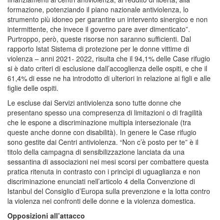
formazione, potenziando il piano nazionale antiviolenza, lo
strumento più idoneo per garantire un intervento sinergico e non
intermittente, che invece il governo pare aver dimenticato”.
Purtroppo, però, queste risorse non saranno sufficienti. Dal
rapporto Istat Sistema di protezione per le donne vittime di
violenza – anni 2021- 2022, risulta che il 94,1% delle Case rifugio
si è dato criteri di esclusione dall’accoglienza delle ospiti, e che il
61,4% di esse ne ha introdotto di ulteriori in relazione ai figli e alle
figlie delle ospiti.
Le escluse dai Servizi antiviolenza sono tutte donne che
presentano spesso una compresenza di limitazioni o di fragilità
che le espone a discriminazione multipla intersezionale (tra
queste anche donne con disabilità). In genere le Case rifugio
sono gestite dai Centri antiviolenza. “Non c’è posto per te” è il
titolo della campagna di sensibilizzazione lanciata da una
sessantina di associazioni nei mesi scorsi per combattere questa
pratica ritenuta in contrasto con i princìpi di uguaglianza e non
discriminazione enunciati nell’articolo 4 della Convenzione di
Istanbul del Consiglio d’Europa sulla prevenzione e la lotta contro
la violenza nei confronti delle donne e la violenza domestica.
Opposizioni all’attacco