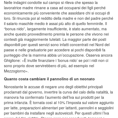
Nelle indagini condotte sul campo si rileva che spesso la
lavoratrice madre rimane a casa ad occuparsi dei figli perché
economicamente più conveniente che assoldare chi si occupi di
loro. Si rinuncia poi al reddito della madre e non del padre perché
il salario maschile medio è assai più alto di quello femminile. Il
“bonus nido”, largamente insufficiente, è stato aumentato, ma
anche questo provvedimento premia le persone che vivono nei
contesti già maggiormente tutelati. La maggior parte dei posti
disponibili per questi servizi sono infatti concentrati nel Nord del
paese e nelle graduatorie per accedere ai pochi disponibili fa
punteggio che la mamma abbia un’occupazione. Osserva ancora
Ghiglione: «È inutile finanziare i ‘bonus nido’ se poi i nidi non ci
sono proprio dove servirebbero di più, ad esempio nel
Mezzogiorno».
Quanto costa cambiare il pannolino di un neonato
Nonostante le accuse di negare uno degli obiettivi principali
proclamati dal governo, invertire la curva del calo della natalità, la
manovra ha confermato l’aumento dell’Iva sui prodotti per la
prima infanzia. È tornata così al 10% l’Imposta sul valore aggiunto
per latte, preparazioni alimentari per lattanti, pannolini e seggiolini
per bambini da installare negli autoveicoli. Per questi ultimi l’Iva