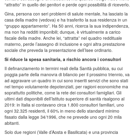
“attratto” in quello dei genitori e perde ogni possibilità di riceverlo.
Gina, persona con seri problemi di salute mentale, ha lasciato la
casa della madre (vedova) e ha trasferito la sua residenza in un
“gruppo appartamento”. Ha 50 anni, ricerca la sua indipendenza,
ma non ha redditi imponibili; dunque, è virtualmente a carico
fiscale della madre. Anche lei, “attratta” nel quadro reddituale
materno, perde l’assegno di inclusione e ogni altra prestazione
sociale che preveda la presentazione dell’Isee ordinario.
Si riduce la spesa sanitaria, a rischio ancora i consultori
Il definanziamento in termini reali della Sanità pubblica, su cui
poggia parte della manovra di bilancio per il prossimo triennio, va
ad aggravare un quadro in cui sono inseriti servizi che sono stati
nel tempo volutamente depotenziati, per ragioni economiche ma
soprattutto politiche, come la rete dei consultori famigliari. Gli
ultimi dati disponibili dell’Istituto superiore di sanità risalgono al
2019: in Italia si contavano circa 1.800 consultori familiari, uno
ogni 32.325 residenti, il 60% in meno dello standard minimo
fissato dalla legge 34/1996, che ne prevede uno ogni 20 mila
abitanti.
Solo due regioni (Valle d’Aosta e Basilicata) e una provincia