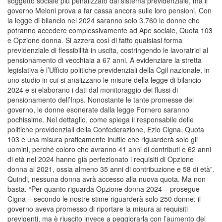
soggetto sociale più penalizzato dal sistema previdenziale, ma il
governo Meloni prova a far cassa ancora sulle loro pensioni. Con
la legge di bilancio nel 2024 saranno solo 3.760 le donne che
potranno accedere complessivamente ad Ape sociale, Quota 103
e Opzione donna. Si azzera così di fatto qualsiasi forma
previdenziale di flessibilità in uscita, costringendo le lavoratrici al
pensionamento di vecchiaia a 67 anni. A evidenziare la stretta
legislativa è l’Ufficio politiche previdenziali della Cgil nazionale, in
uno studio in cui si analizzano le misure della legge di bilancio
2024 e si elaborano i dati dal monitoraggio dei flussi di
pensionamento dell’Inps. Nonostante le tante promesse del
governo, le donne esonerate dalla legge Fornero saranno
pochissime. Nel dettaglio, come spiega il responsabile delle
politiche previdenziali della Confederazione, Ezio Cigna, Quota
103 è una misura praticamente inutile che riguarderà solo gli
uomini, perché coloro che avranno 41 anni di contributi e 62 anni
di età nel 2024 hanno già perfezionato i requisiti di Opzione
donna al 2021, ossia almeno 35 anni di contribuzione e 58 di età”.
Quindi, nessuna donna avrà accesso alla nuova quota. Ma non
basta. “Per quanto riguarda Opzione donna 2024 – prosegue
Cigna – secondo le nostre stime riguarderà solo 250 donne: il
governo aveva promesso di riportare la misura ai requisiti
previgenti, ma è riuscito invece a peggiorarla con l’aumento del