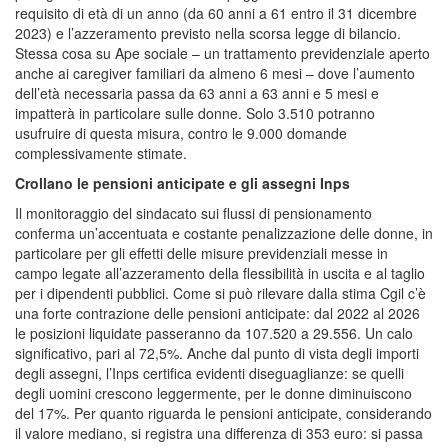
requisito di età di un anno (da 60 anni a 61 entro il 31 dicembre
2023) e l’azzeramento previsto nella scorsa legge di bilancio.
Stessa cosa su Ape sociale – un trattamento previdenziale aperto
anche ai caregiver familiari da almeno 6 mesi – dove l’aumento
dell’età necessaria passa da 63 anni a 63 anni e 5 mesi e
impatterà in particolare sulle donne. Solo 3.510 potranno
usufruire di questa misura, contro le 9.000 domande
complessivamente stimate.
Crollano le pensioni anticipate e gli assegni Inps
Il monitoraggio del sindacato sui flussi di pensionamento
conferma un’accentuata e costante penalizzazione delle donne, in
particolare per gli effetti delle misure previdenziali messe in
campo legate all’azzeramento della flessibilità in uscita e al taglio
per i dipendenti pubblici. Come si può rilevare dalla stima Cgil c’è
una forte contrazione delle pensioni anticipate: dal 2022 al 2026
le posizioni liquidate passeranno da 107.520 a 29.556. Un calo
significativo, pari al 72,5%. Anche dal punto di vista degli importi
degli assegni, l’Inps certifica evidenti diseguaglianze: se quelli
degli uomini crescono leggermente, per le donne diminuiscono
del 17%. Per quanto riguarda le pensioni anticipate, considerando
il valore mediano, si registra una differenza di 353 euro: si passa