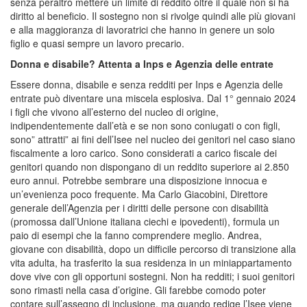
senza peraltro mettere un limite di reddito oltre il quale non si ha
diritto al beneficio. Il sostegno non si rivolge quindi alle più giovani
e alla maggioranza di lavoratrici che hanno in genere un solo
figlio e quasi sempre un lavoro precario.
Donna e disabile? Attenta a Inps e Agenzia delle entrate
Essere donna, disabile e senza redditi per Inps e Agenzia delle
entrate può diventare una miscela esplosiva. Dal 1° gennaio 2024
i figli che vivono all’esterno del nucleo di origine,
indipendentemente dall’età e se non sono coniugati o con figli,
sono” attratti” ai fini dell’Isee nel nucleo dei genitori nel caso siano
fiscalmente a loro carico. Sono considerati a carico fiscale dei
genitori quando non dispongano di un reddito superiore ai 2.850
euro annui. Potrebbe sembrare una disposizione innocua e
un’evenienza poco frequente. Ma Carlo Giacobini, Direttore
generale dell’Agenzia per i diritti delle persone con disabilità
(promossa dall’Unione italiana ciechi e ipovedenti), formula un
paio di esempi che la fanno comprendere meglio. Andrea,
giovane con disabilità, dopo un difficile percorso di transizione alla
vita adulta, ha trasferito la sua residenza in un miniappartamento
dove vive con gli opportuni sostegni. Non ha redditi; i suoi genitori
sono rimasti nella casa d’origine. Gli farebbe comodo poter
contare sull’assegno di inclusione, ma quando redige l’Isee viene