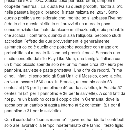
passa dal 5% al 22%. Stessa cosa per assorbenti, tamponi e
coppette mestruali. L’aliquota Iva su questi prodotti, ridotta al 5%
nella passata legge di bilancio, è stata rialzata nel 2024. Sotto
questo profilo va considerato che, mentre se si abbassa l’Iva non
è detto che questo si rifletta sui prezzi di un mercato poco
concorrenziale dominato da alcune multinazionali, è più probabile
che accada il contrario, quando si alza l’aliquota. Secondo studi
accreditati l’effetto dei due provvedimenti è generalmente
asimmetrico ed è quello che potrebbe accadere con maggiore
probabilità sul mercato italiano nei prossimi mesi. Secondo uno
studio condotto dal sito Play Like Mum, una famiglia italiana con
un bimbo piccolo spende solo nel primo mese circa 327 euro per
pannolini, salviette e pasta protettiva. Una cifra da record. Prima
di noi, infatti, ci sono solo gli Stati Uniti e il Messico, dove la cifra
arriva a toccare i 560 euro. In Francia, un cambio costa 63
centesimi (23 per il pannolino e 40 per le salviette), in Austria 57
centesimi (21 per il pannolino e 36 per le salviette). A conti fatti da
noi pulire un bambino costa il doppio che in Germania, dove la
spesa per un cambio si aggira intorno ai 52 centesimi (21 per il
pannolino e 31 per le salviette).
Con il cosiddetto “bonus mamme” il governo ha ridotto i contributi
solo alle lavoratrici a tempo indeterminato che fanno il terzo figlio,