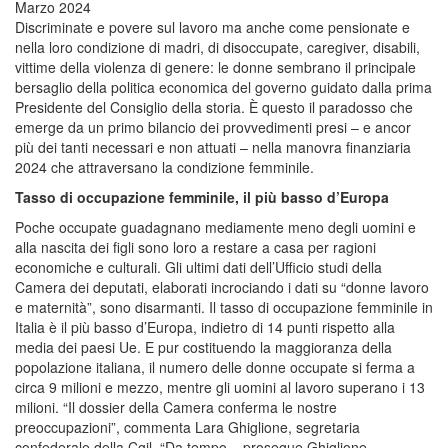
Marzo 2024
Discriminate e povere sul lavoro ma anche come pensionate e
nella loro condizione di madri, di disoccupate, caregiver, disabili,
vittime della violenza di genere: le donne sembrano il principale
bersaglio della politica economica del governo guidato dalla prima
Presidente del Consiglio della storia. È questo il paradosso che
emerge da un primo bilancio dei provvedimenti presi – e ancor
più dei tanti necessari e non attuati – nella manovra finanziaria
2024 che attraversano la condizione femminile.
Tasso di occupazione femminile, il più basso d’Europa
Poche occupate guadagnano mediamente meno degli uomini e
alla nascita dei figli sono loro a restare a casa per ragioni
economiche e culturali. Gli ultimi dati dell’Ufficio studi della
Camera dei deputati, elaborati incrociando i dati su “donne lavoro
e maternità”, sono disarmanti. Il tasso di occupazione femminile in
Italia è il più basso d’Europa, indietro di 14 punti rispetto alla
media dei paesi Ue. E pur costituendo la maggioranza della
popolazione italiana, il numero delle donne occupate si ferma a
circa 9 milioni e mezzo, mentre gli uomini al lavoro superano i 13
milioni. “Il dossier della Camera conferma le nostre
preoccupazioni”, commenta Lara Ghiglione, segretaria
confederale della Cgil. “Da tempo – prosegue Ghiglione –