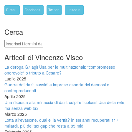
E-mail
Facebook
Twitter
LinkedIn
Cerca
Cerca
Articoli di Vincenzo Visco
La deroga G7 agli Usa per le multinazionali: "compromesso
onorevole" o tributo a Cesare?
Luglio 2025
Guerra dei dazi: sussidi a imprese esportatrici dannosi e
controproducenti
Aprile 2025
Una risposta alla minaccia di dazi: colpire i colossi Usa della rete,
ma senza web tax
Marzo 2025
Lotta all'evasione, qual e' la verità? In sei anni recuperati 117
miliardi, più del tax gap che resta a 85 mld
Febbraio 2025