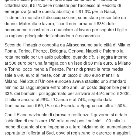
cittadinanza, il 54% delle richieste per l’accesso al Reddito di
emergenza (anche questo abolito) e il 61,3% per la Naspi,
l’indennità mensile di disoccupazione, sono state presentate da
donne. Maternità e lavoro, i conti non tornano Il 63% delle
neomamme è costretta a rinunciare al lavoro per seguire i figli e
la ragione principale dell’abbandono è economica.
Secondo l’indagine condotta da Altroconsumo sulle città di Milano,
Roma, Torino, Firenze, Bologna, Genova, Napoli e Palermo la
retta mensile per un asilo pubblico, quando c’è, si aggira intorno
ai 500 euro per una famiglia con un Isee di 30 mila euro, a Milano
e Torino, poco meno a Firenze. Per i nidi privati la retta media
sale a 640 euro al mese, con un picco di 800 euro mensili a
Milano. Nel 2002 l’Unione europea aveva stabilito uno standard
minimo da raggiungere entro otto anni: un posto disponibile per il
33% dei bambini, poi aggiornato per arrivare al 45% entro il 2030.
L’Italia è ancora al 28%. L’Olanda è al 74%, seguita dalla
Danimarca con il 69,1% e da Francia e Spagna con oltre il 50%.
Con il Piano nazionale di ripresa e resilienza il governo si è dato
l’obiettivo di realizzare 150 mila nuovi posti nei nidi, 100 mila in
meno di quanto si era impegnato a fare inizialmente, aumentando
soprattutto l’offerta al Sud, dove si registrano le carenze maggiori.