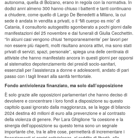
autonoma, quella di Bolzano, erano in regola con la normativa. In
dodici anni almeno 300 hanno chiuso i battenti e tanti continuano
a chiudere, come quello di Largo De Benedetti a Milano, la cui
sede è andata in vendita a privati, o il “Mi cuerpo es mio” di
Catania, il consultorio autogestito sgomberato a pochi giorni dalle
manifestazioni del 25 novembre e dai funerali di Giulia Cecchettin.
“In alcuni casi vengono chiusi ‘temporaneamente’ per lavori per
non essere più riaperti, molti risultano ancora attivi, ma sono stati
privati di servizi, spazi, personale”, spiega una delle centinaia di
attiviste che hanno manifestato ancora in questi giorni per opporsi
al sistematico depotenziamento dei presìdi socio-sanitari,
essenziali per l’assistenza a donne e adolescenti, andato di pari
passo con i tagli lineari alla sanità territoriale.
Fondo antiviolenza finanziato, ma solo dall’opposizione
È solo grazie alle opposizioni parlamentari che hanno deciso di
devolvere e concentrare i loro fondi a disposizione su questo
capitolo quasi ignorato dalla maggioranza, se la legge di bilancio
2024 destina 40 milioni di euro alla prevenzione e al contrasto
della violenza di genere. Per Lara Ghiglione “la coesione e la
sinergia dell’opposizione su questo tema sono un segnale
importante che, tra le altre cose, permetterà di incrementare i
finanziamenti ai centri antiviolenza, al reddito di libertà, alla