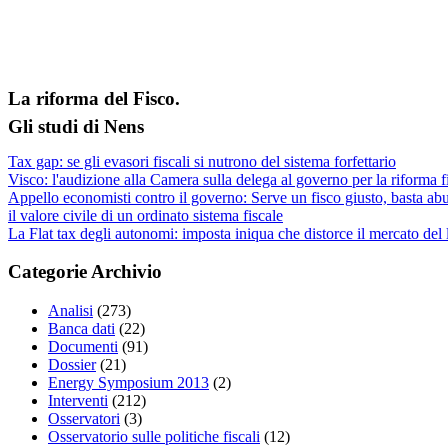
La riforma del Fisco.
Gli studi di Nens
Tax gap: se gli evasori fiscali si nutrono del sistema forfettario
Visco: l'audizione alla Camera sulla delega al governo per la riforma f
Appello economisti contro il governo: Serve un fisco giusto, basta abu
il valore civile di un ordinato sistema fiscale
La Flat tax degli autonomi: imposta iniqua che distorce il mercato del
Categorie Archivio
Analisi
(273)
Banca dati
(22)
Documenti
(91)
Dossier
(21)
Energy Symposium 2013
(2)
Interventi
(212)
Osservatori
(3)
Osservatorio sulle politiche fiscali
(12)