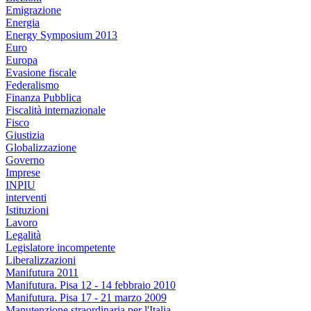
Emigrazione
Energia
Energy Symposium 2013
Euro
Europa
Evasione fiscale
Federalismo
Finanza Pubblica
Fiscalità internazionale
Fisco
Giustizia
Globalizzazione
Governo
Imprese
INPIU
interventi
Istituzioni
Lavoro
Legalità
Legislatore incompetente
Liberalizzazioni
Manifutura 2011
Manifutura. Pisa 12 - 14 febbraio 2010
Manifutura. Pisa 17 - 21 marzo 2009
Manutenzione straordinaria per l'Italia