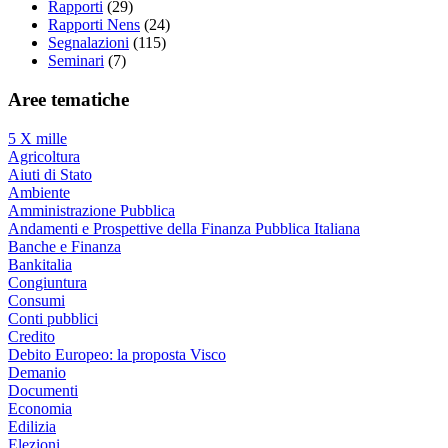
Rapporti
(29)
Rapporti Nens
(24)
Segnalazioni
(115)
Seminari
(7)
Aree tematiche
5 X mille
Agricoltura
Aiuti di Stato
Ambiente
Amministrazione Pubblica
Andamenti e Prospettive della Finanza Pubblica Italiana
Banche e Finanza
Bankitalia
Congiuntura
Consumi
Conti pubblici
Credito
Debito Europeo: la proposta Visco
Demanio
Documenti
Economia
Edilizia
Elezioni