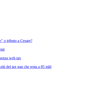
" o tributo a Cesare?
enti
a senza web tax
, più del tax gap che resta a 85 mld