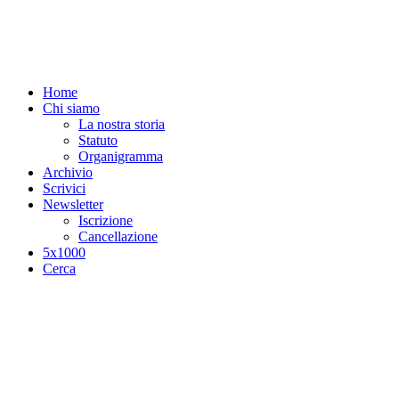
Salta al contenuto principale
Home
Chi siamo
La nostra storia
Statuto
Organigramma
Archivio
Scrivici
Newsletter
Iscrizione
Cancellazione
5x1000
Cerca