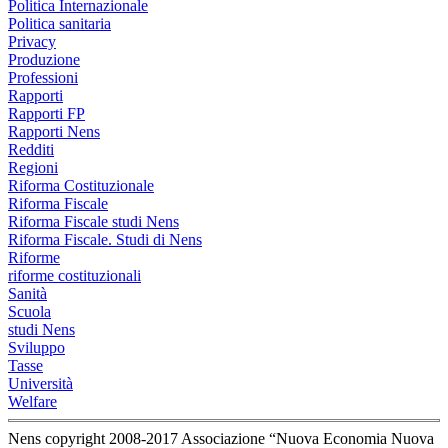
Politica Internazionale
Politica sanitaria
Privacy
Produzione
Professioni
Rapporti
Rapporti FP
Rapporti Nens
Redditi
Regioni
Riforma Costituzionale
Riforma Fiscale
Riforma Fiscale studi Nens
Riforma Fiscale. Studi di Nens
Riforme
riforme costituzionali
Sanità
Scuola
studi Nens
Sviluppo
Tasse
Università
Welfare
Nens copyright 2008-2017 Associazione “Nuova Economia Nuova