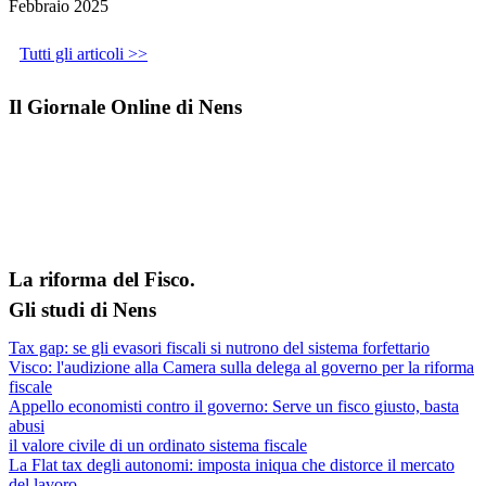
Febbraio 2025
Tutti gli articoli >>
Il Giornale Online di Nens
La riforma del Fisco.
Gli studi di Nens
Tax gap: se gli evasori fiscali si nutrono del sistema forfettario
Visco: l'audizione alla Camera sulla delega al governo per la riforma
fiscale
Appello economisti contro il governo: Serve un fisco giusto, basta
abusi
il valore civile di un ordinato sistema fiscale
La Flat tax degli autonomi: imposta iniqua che distorce il mercato
del lavoro