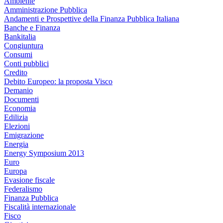
Ambiente
Amministrazione Pubblica
Andamenti e Prospettive della Finanza Pubblica Italiana
Banche e Finanza
Bankitalia
Congiuntura
Consumi
Conti pubblici
Credito
Debito Europeo: la proposta Visco
Demanio
Documenti
Economia
Edilizia
Elezioni
Emigrazione
Energia
Energy Symposium 2013
Euro
Europa
Evasione fiscale
Federalismo
Finanza Pubblica
Fiscalità internazionale
Fisco