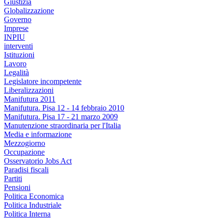
Giustizia
Globalizzazione
Governo
Imprese
INPIU
interventi
Istituzioni
Lavoro
Legalità
Legislatore incompetente
Liberalizzazioni
Manifutura 2011
Manifutura. Pisa 12 - 14 febbraio 2010
Manifutura. Pisa 17 - 21 marzo 2009
Manutenzione straordinaria per l'Italia
Media e informazione
Mezzogiorno
Occupazione
Osservatorio Jobs Act
Paradisi fiscali
Partiti
Pensioni
Politica Economica
Politica Industriale
Politica Interna