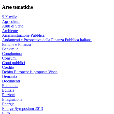
Aree tematiche
5 X mille
Agricoltura
Aiuti di Stato
Ambiente
Amministrazione Pubblica
Andamenti e Prospettive della Finanza Pubblica Italiana
Banche e Finanza
Bankitalia
Congiuntura
Consumi
Conti pubblici
Credito
Debito Europeo: la proposta Visco
Demanio
Documenti
Economia
Edilizia
Elezioni
Emigrazione
Energia
Energy Symposium 2013
Euro