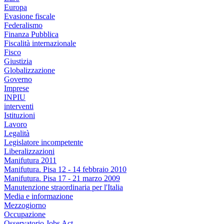
Europa
Evasione fiscale
Federalismo
Finanza Pubblica
Fiscalità internazionale
Fisco
Giustizia
Globalizzazione
Governo
Imprese
INPIU
interventi
Istituzioni
Lavoro
Legalità
Legislatore incompetente
Liberalizzazioni
Manifutura 2011
Manifutura. Pisa 12 - 14 febbraio 2010
Manifutura. Pisa 17 - 21 marzo 2009
Manutenzione straordinaria per l'Italia
Media e informazione
Mezzogiorno
Occupazione
Osservatorio Jobs Act