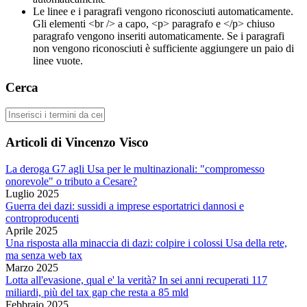
Le linee e i paragrafi vengono riconosciuti automaticamente.
Gli elementi <br /> a capo, <p> paragrafo e </p> chiuso
paragrafo vengono inseriti automaticamente. Se i paragrafi
non vengono riconosciuti è sufficiente aggiungere un paio di
linee vuote.
Cerca
Cerca
Articoli di Vincenzo Visco
La deroga G7 agli Usa per le multinazionali: "compromesso
onorevole" o tributo a Cesare?
Luglio 2025
Guerra dei dazi: sussidi a imprese esportatrici dannosi e
controproducenti
Aprile 2025
Una risposta alla minaccia di dazi: colpire i colossi Usa della rete,
ma senza web tax
Marzo 2025
Lotta all'evasione, qual e' la verità? In sei anni recuperati 117
miliardi, più del tax gap che resta a 85 mld
Febbraio 2025