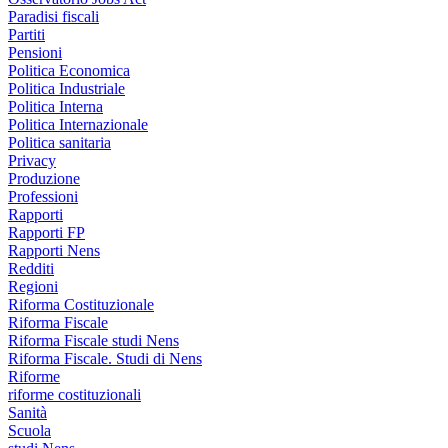
Paradisi fiscali
Partiti
Pensioni
Politica Economica
Politica Industriale
Politica Interna
Politica Internazionale
Politica sanitaria
Privacy
Produzione
Professioni
Rapporti
Rapporti FP
Rapporti Nens
Redditi
Regioni
Riforma Costituzionale
Riforma Fiscale
Riforma Fiscale studi Nens
Riforma Fiscale. Studi di Nens
Riforme
riforme costituzionali
Sanità
Scuola