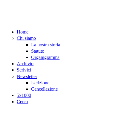
Salta al contenuto principale
Home
Chi siamo
La nostra storia
Statuto
Organigramma
Archivio
Scrivici
Newsletter
Iscrizione
Cancellazione
5x1000
Cerca