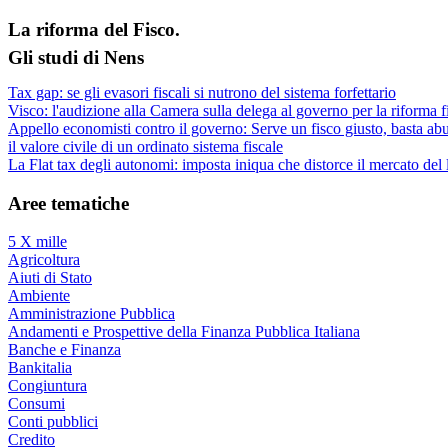
La riforma del Fisco.
Gli studi di Nens
Tax gap: se gli evasori fiscali si nutrono del sistema forfettario
Visco: l'audizione alla Camera sulla delega al governo per la riforma f
Appello economisti contro il governo: Serve un fisco giusto, basta abu
il valore civile di un ordinato sistema fiscale
La Flat tax degli autonomi: imposta iniqua che distorce il mercato del
Aree tematiche
5 X mille
Agricoltura
Aiuti di Stato
Ambiente
Amministrazione Pubblica
Andamenti e Prospettive della Finanza Pubblica Italiana
Banche e Finanza
Bankitalia
Congiuntura
Consumi
Conti pubblici
Credito