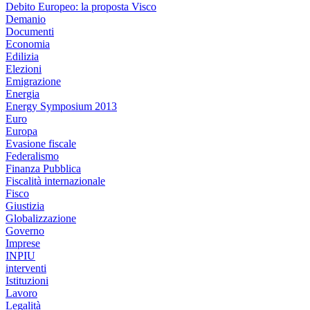
Debito Europeo: la proposta Visco
Demanio
Documenti
Economia
Edilizia
Elezioni
Emigrazione
Energia
Energy Symposium 2013
Euro
Europa
Evasione fiscale
Federalismo
Finanza Pubblica
Fiscalità internazionale
Fisco
Giustizia
Globalizzazione
Governo
Imprese
INPIU
interventi
Istituzioni
Lavoro
Legalità