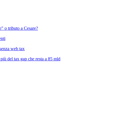
" o tributo a Cesare?
enti
a senza web tax
, più del tax gap che resta a 85 mld