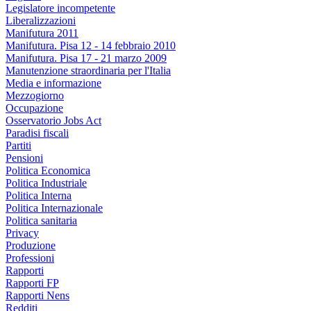
Legislatore incompetente
Liberalizzazioni
Manifutura 2011
Manifutura. Pisa 12 - 14 febbraio 2010
Manifutura. Pisa 17 - 21 marzo 2009
Manutenzione straordinaria per l'Italia
Media e informazione
Mezzogiorno
Occupazione
Osservatorio Jobs Act
Paradisi fiscali
Partiti
Pensioni
Politica Economica
Politica Industriale
Politica Interna
Politica Internazionale
Politica sanitaria
Privacy
Produzione
Professioni
Rapporti
Rapporti FP
Rapporti Nens
Redditi