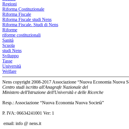
Regioni
Riforma Costituzionale
Riforma Fiscale
Riforma Fiscale studi Nens
Riforma Fiscale. Studi di Nens
Riforme
riforme costituzionali
Sanità
Scuola
studi Nens
Sviluppo
Tasse
Università
Welfare
Nens copyright 2008-2017 Associazione “Nuova Economia Nuova S
Centro studi iscritto all'Anagrafe Nazionale del
Ministero dell'Istruzione dell'Università e delle Ricerche
Resp.: Associazione “Nuova Economia Nuova Società”
P. IVA: 06634241001 Ver: 1
email: info @ nens.it